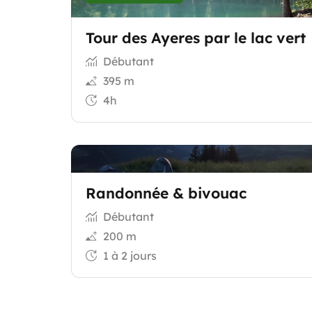
Tour des Ayeres par le lac vert
Débutant
395 m
4h
Randonnée & bivouac
Débutant
200 m
1 à 2 jours