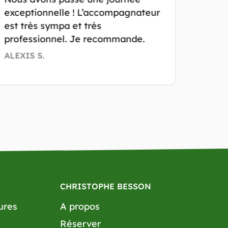
exceptionnelle ! L’accompagnateur
bienv
est très sympa et très
nous 
professionnel. Je recommande.
et la
jamai
ALEXIS S.
CHARL
CHRISTOPHE BESSON
ures
A propos
Réserver