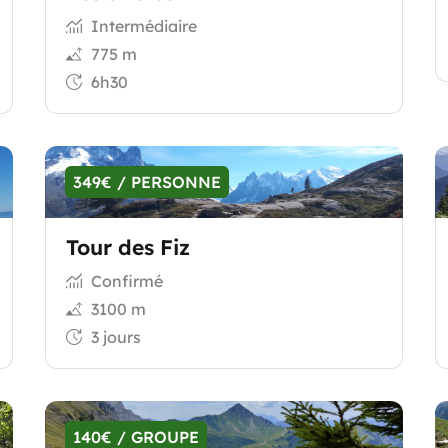
Intermédiaire
775 m
6h30
349€ / PERSONNE
Tour des Fiz
Confirmé
3100 m
3 jours
140€ / GROUPE