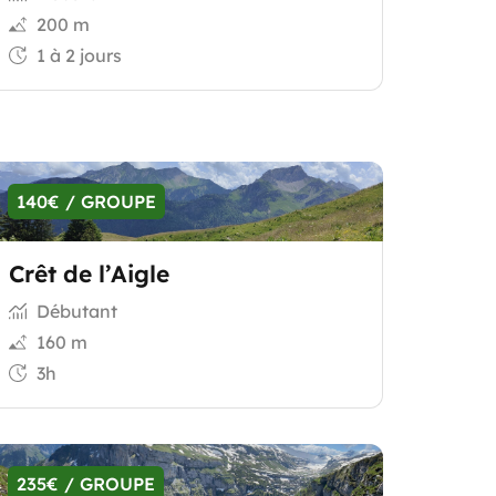
200 m
1 à 2 jours
140€ / GROUPE
Crêt de l’Aigle
Débutant
160 m
3h
235€ / GROUPE