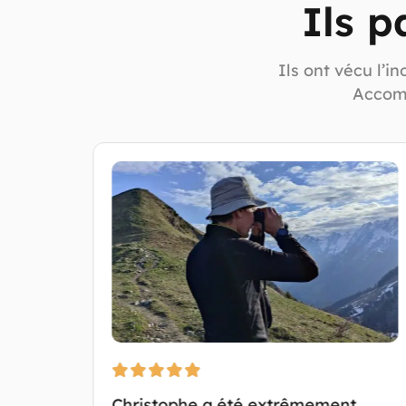
Ils p
Ils ont vécu l’i
Accom
e
Christophe a été extrêmement