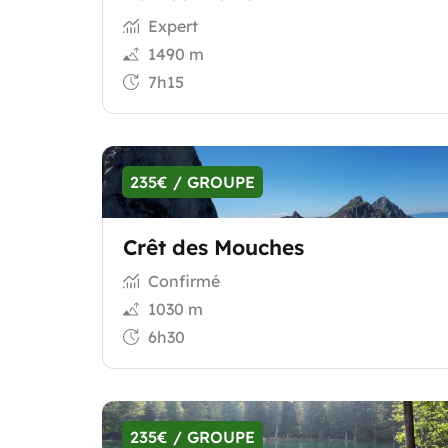
Expert
1490 m
7h15
235€ / GROUPE
Crêt des Mouches
Confirmé
1030 m
6h30
235€ / GROUPE