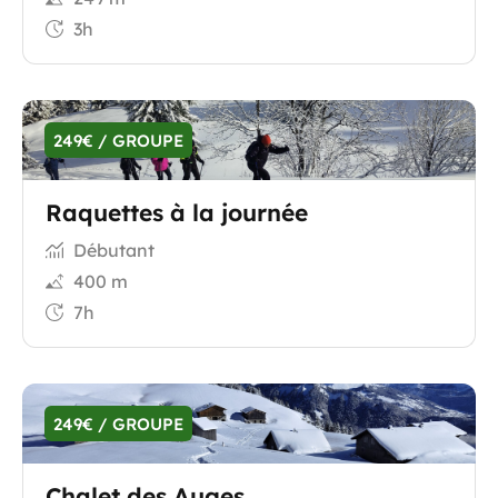
3h
249€ / GROUPE
Raquettes à la journée
Débutant
400 m
7h
249€ / GROUPE
Chalet des Auges