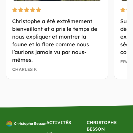
Christophe a été extrêmement
Supe
bienveillant et a pris le temps de
déco
nous expliquer et montrer la
expl
faune et la flore comme nous
sécur
l’aurions jamais vu par nous-
cons
mêmes.
FRAN
CHARLES F.
ACTIVITÉS
CHRISTOPHE
BESSON